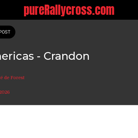
pureRallycross.com
POST
ericas - Crandon
é de Forest
2026 