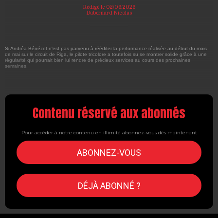
Rédigé le 02/06/2026
Dubernard Nicolas
Si Andréa Bénézet n'est pas parvenu à rééditer la performance réalisée au début du mois
de mai sur le circuit de Riga, le pilote tricolore a toutefois su se montrer solide grâce à une
régularité qui pourrait bien lui rendre de précieux services au cours des prochaines
semaines.
Contenu réservé aux abonnés
Pour accéder à notre contenu en illimité abonnez-vous dès maintenant
ABONNEZ-VOUS
DÉJÀ ABONNÉ ?