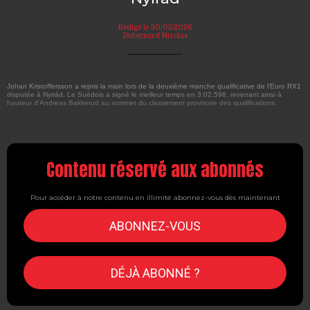
Rédigé le 30/05/2026
Dubernard Nicolas
Johan Kristoffersson a repris la main lors de la deuxième manche qualificative de l'Euro RX1
disputée à Nyirád. Le Suédois a signé le meilleur temps en 3:02.598, revenant ainsi à
hauteur d'Andreas Bakkerud au sommet du classement provisoire des qualifications.
Contenu réservé aux abonnés
Pour accéder à notre contenu en illimité abonnez-vous dès maintenant
ABONNEZ-VOUS
DÉJÀ ABONNÉ ?