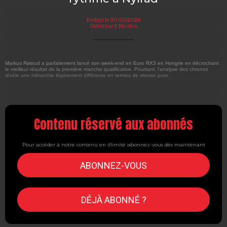
Rédigé le 30/05/2026
Dubernard Nicolas
Markus Røsrud a parfaitement lancé son week-end en Euro RX3 en Hongrie en décrochant
le meilleur résultat de la première manche qualificative. Pourtant, l'analyse des chronos
révèle une hiérarchie légèrement différente en termes de vitesse pure.
Contenu réservé aux abonnés
Pour accéder à notre contenu en illimité abonnez-vous dès maintenant
ABONNEZ-VOUS
DÉJÀ ABONNÉ ?