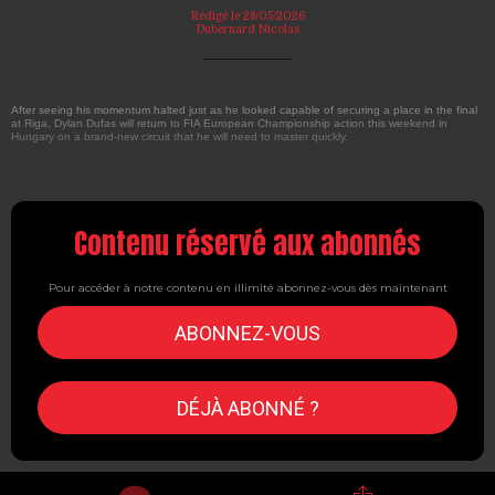
Rédigé le 28/05/2026
Dubernard Nicolas
After seeing his momentum halted just as he looked capable of securing a place in the final
at Riga, Dylan Dufas will return to FIA European Championship action this weekend in
Hungary on a brand-new circuit that he will need to master quickly.
Contenu réservé aux abonnés
Pour accéder à notre contenu en illimité abonnez-vous dès maintenant
ABONNEZ-VOUS
DÉJÀ ABONNÉ ?