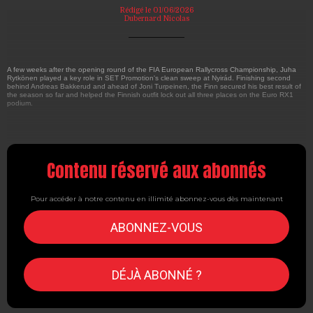
Rédigé le 01/06/2026
Dubernard Nicolas
A few weeks after the opening round of the FIA European Rallycross Championship, Juha
Rytkönen played a key role in SET Promotion's clean sweep at Nyirád. Finishing second
behind Andreas Bakkerud and ahead of Joni Turpeinen, the Finn secured his best result of
the season so far and helped the Finnish outfit lock out all three places on the Euro RX1
podium.
Contenu réservé aux abonnés
Pour accéder à notre contenu en illimité abonnez-vous dès maintenant
ABONNEZ-VOUS
DÉJÀ ABONNÉ ?