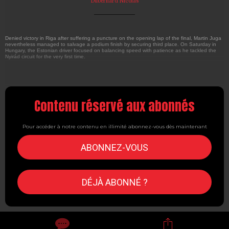
Dubernard Nicolas
Denied victory in Riga after suffering a puncture on the opening lap of the final, Martin Juga
nevertheless managed to salvage a podium finish by securing third place. On Saturday in
Hungary, the Estonian driver focused on balancing speed with patience as he tackled the
Nyirád circuit for the very first time.
Contenu réservé aux abonnés
Pour accéder à notre contenu en illimité abonnez-vous dès maintenant
ABONNEZ-VOUS
DÉJÀ ABONNÉ ?