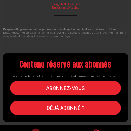
Rédigé le 31/05/2026
Dubernard Nicolas
Despite sitting second in the provisional standings behind Andreas Bakkerud, Johan
Kristoffersson once again finds himself facing the same challenges that prevented him from
completely dominating the season opener in Riga.
Contenu réservé aux abonnés
Pour accéder à notre contenu en illimité abonnez-vous dès maintenant
ABONNEZ-VOUS
DÉJÀ ABONNÉ ?