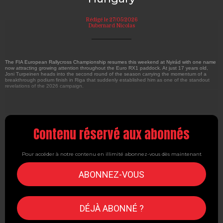
Rédigé le 27/05/2026
Dubernard Nicolas
The FIA European Rallycross Championship resumes this weekend at Nyirád with one name
now attracting growing attention throughout the Euro RX1 paddock. At just 17 years old,
Joni Turpeinen heads into the second round of the season carrying the momentum of a
breakthrough podium finish in Riga that suddenly established him as one of the standout
revelations of the 2026 campaign.
Contenu réservé aux abonnés
Pour accéder à notre contenu en illimité abonnez-vous dès maintenant
ABONNEZ-VOUS
DÉJÀ ABONNÉ ?