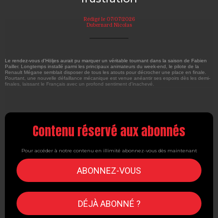
Rédigé le 07/07/2026
Dubernard Nicolas
Le rendez-vous d'Höljes aurait pu marquer un véritable tournant dans la saison de Fabien
Pailler. Longtemps installé parmi les principaux animateurs du week-end, le pilote de la
Renault Mégane semblait disposer de tous les atouts pour décrocher une place en finale.
Pourtant, une nouvelle défaillance mécanique est venue anéantir ses espoirs dès les demi-
finales, laissant le Français avec un profond sentiment d'inachevé.
Contenu réservé aux abonnés
Pour accéder à notre contenu en illimité abonnez-vous dès maintenant
ABONNEZ-VOUS
DÉJÀ ABONNÉ ?