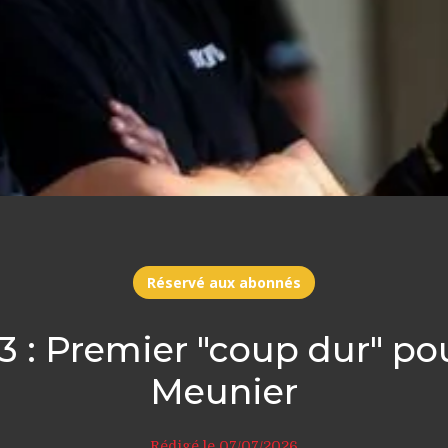
Réservé aux abonnés
 : Premier "coup dur" po
Meunier
Rédigé le 07/07/2026