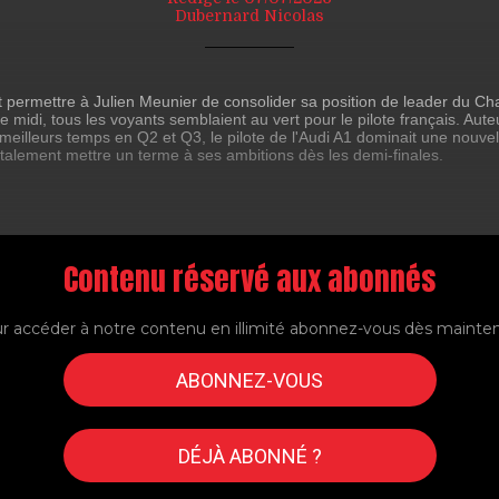
Dubernard Nicolas
t permettre à Julien Meunier de consolider sa position de leader du C
midi, tous les voyants semblaient au vert pour le pilote français. Aut
meilleurs temps en Q2 et Q3, le pilote de l'Audi A1 dominait une nouvel
talement mettre un terme à ses ambitions dès les demi-finales.
Contenu réservé aux abonnés
r accéder à notre contenu en illimité abonnez-vous dès mainte
ABONNEZ-VOUS
DÉJÀ ABONNÉ ?