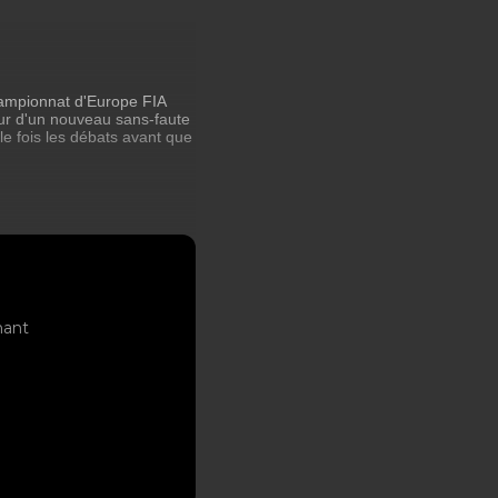
hampionnat d'Europe FIA
eur d'un nouveau sans-faute
le fois les débats avant que
nant