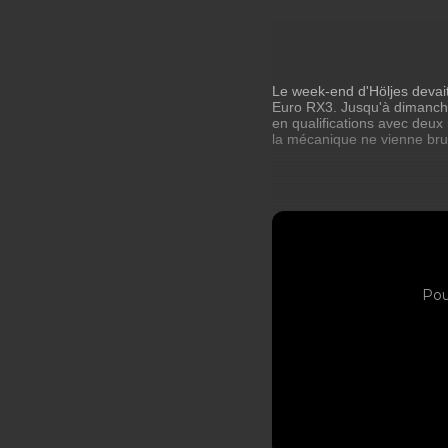
Le week-end d'Höljes devai
Euro RX3. Jusqu'à dimanche 
en qualifications avec deux 
la mécanique ne vienne bru
Pou