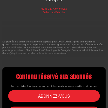
Rédigé le 05/07/2026
Dubernard Nicolas
La journée de dimanche s'annonce capitale pour Dylan Dufas. Après trois manches
qualificatives compliquées, le pilote de la Volkswagen Polo occupe la douzième et dernière
place qualificative pour les demi-finales. Avec seulement cinq points d'avance sur son
premier poursuivant, l'Autrichien Josef Strebinger, le Français n'aura pas droit à l'erreur lors
d'une Q4 qui pourrait décider de la suite de son week-end.
Contenu réservé aux abonnés
Pour accéder à notre contenu en illimité abonnez-vous dès maintenant
ABONNEZ-VOUS