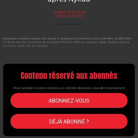
Rédigé le 10/06/2026
Dubernard Nicolas
Quelques semaines après être passé à quelques hectomètres d'une première qualification
en finale lors de l'ouverture de la saison FIA Euro RX3 en Lettonie, Dylan Dufas a pris sa
revanche sur le sort en Hongrie.
Contenu réservé aux abonnés
Pour accéder à notre contenu en illimité abonnez-vous dès maintenant
ABONNEZ-VOUS
DÉJÀ ABONNÉ ?