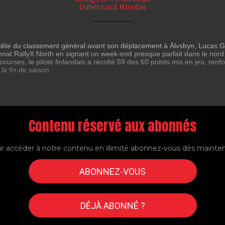
Dubernard Nicolas
n tête du classement général avant son déplacement à Älvsbyn, Lucas G
nnat RallyX North en signant un week-end presque parfait dans le nord
courses, le pilote finlandais a récolté 59 des 60 points mis en jeu, re
a fin de saison.
Contenu réservé aux abonnés
r accéder à notre contenu en illimité abonnez-vous dès mainte
ABONNEZ-VOUS
DÉJÀ ABONNÉ ?