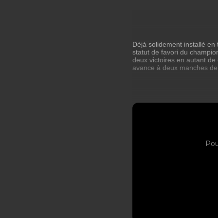
Déjà solidement installé e
statut de favori du champio
deux victoires en autant de 
avance à deux manches de l
Pou