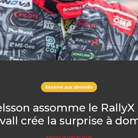
Réservé aux abonnés
elsson assomme le RallyX 
vall crée la surprise à dom
Rédigé le 09/06/2026