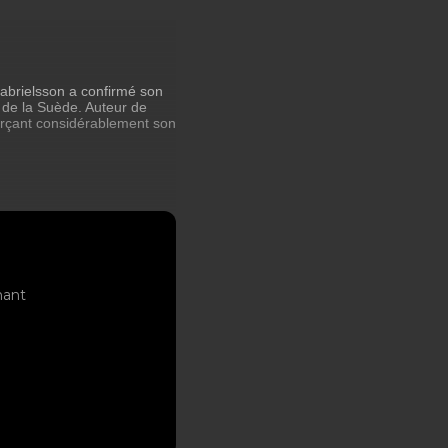
abrielsson a confirmé son
 de la Suède. Auteur de
nforçant considérablement son
nant