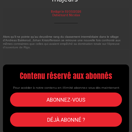
Rédigé le 31/05/2026
Dubernard Nicolas
Alors qu'il ne pointe qu'au deuxième rang du classement intermédiaire dans le sillage
d'Andreas Bakkerud, Johan Kristoffersson se retrouve une nouvelle fois confronté aux
mêmes contraintes que celles qui avaient empêché sa domination totale sur l'épreuve
d'ouverture de Riga.
Contenu réservé aux abonnés
Pour accéder à notre contenu en illimité abonnez-vous dès maintenant
ABONNEZ-VOUS
DÉJÀ ABONNÉ ?