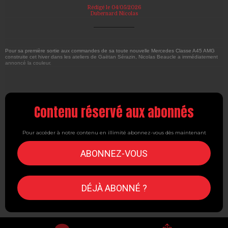
Rédigé le 04/05/2026
Dubernard Nicolas
Pour sa première sortie aux commandes de sa toute nouvelle Mercedes Classe A45 AMG
construite cet hiver dans les ateliers de Gaëtan Sérazin, Nicolas Beaucle a immédiatement
annoncé la couleur.
Contenu réservé aux abonnés
Pour accéder à notre contenu en illimité abonnez-vous dès maintenant
ABONNEZ-VOUS
DÉJÀ ABONNÉ ?