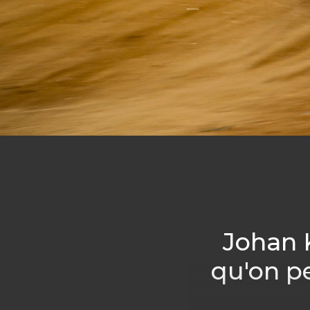
Johan K
qu'on p